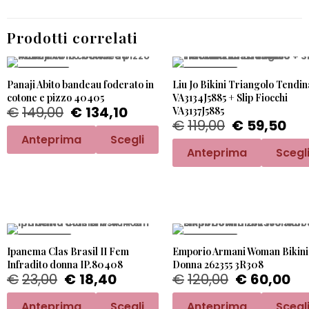
Prodotti correlati
PROMO -10%
PROMO -50%
Panaji Abito bandeau foderato in
Liu Jo Bikini Triangolo Tendin
cotone e pizzo 40405
VA3134J5885 + Slip Fiocchi
€
149,00
€
134,10
VA3137J5885
€
119,00
€
59,50
Anteprima
Scegli
Anteprima
Scegl
PROMO -20%
PROMO -50%
Ipanema Clas Brasil II Fem
Emporio Armani Woman Bikini
Infradito donna IP.80408
Donna 262355 3R308
€
23,00
€
18,40
€
120,00
€
60,00
Anteprima
Scegli
Anteprima
Scegl