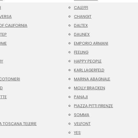
I
CALEFFI
VERSA
CHANGIT
F CALIFORNIA
DALTEX
TEP
DAUNEX
OME
EMPORIO ARMANI
FEELING
BY
HAPPY PEOPLE
KARL LAGERFELD
COTONIERI
MARINA ABAGNALE
ID
MOLLY BRACKEN
OTTE
PANAJI
PIAZZA PITTI FIRENZE
SOMMA
A TOSCANA TELERIE
VELFONT
YES