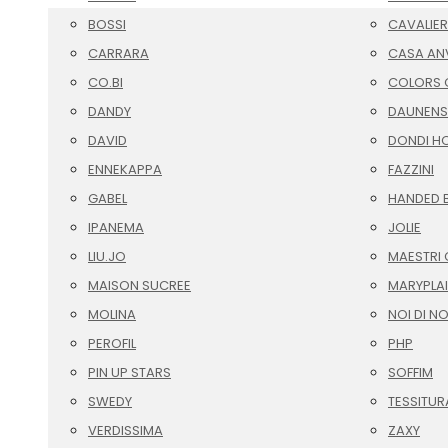
BOSSI
CAVALIER
CARRARA
CASA AN
CO.BI
COLORS O
DANDY
DAUNENS
DAVID
DONDI H
ENNEKAPPA
FAZZINI
GABEL
HANDED 
IPANEMA
JOLIE
LIU.JO
MAESTRI 
MAISON SUCREE
MARYPLA
MOLINA
NOI DI N
PEROFIL
PHP
PIN UP STARS
SOFFIM
SWEDY
TESSITUR
VERDISSIMA
ZAXY