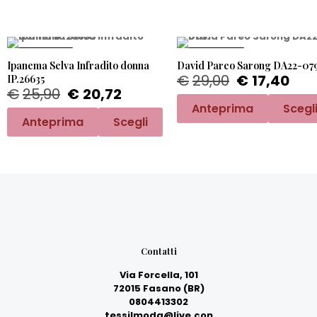
PROMO -20%
PROMO -40%
Ipanema Selva Infradito donna
David Pareo Sarong DA22-079
€
29,00
€
17,40
IP.26635
€
25,90
€
20,72
Anteprima
Scegl
Anteprima
Scegli
Contatti
Via Forcella, 101
72015 Fasano (BR)
0804413302
tessilmoda@live.con