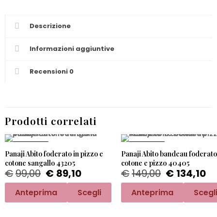
Descrizione
Informazioni aggiuntive
Recensioni
0
Prodotti correlati
PROMO -10%
PROMO -10%
Panaji Abito foderato in pizzo e
Panaji Abito bandeau foderato
cotone sangallo 43205
cotone e pizzo 40405
€
99,00
€
89,10
€
149,00
€
134,10
Anteprima
Scegli
Anteprima
Scegl