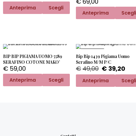
€
69,00
Anteprima
Scegli
Anteprima
Scegl
PROMO -20%
BIP BIP PIGIAMA UOMO 5589
Bip Bip 1439 Pigiama Uomo
SERAFINO COTONE MAKO’
Serafino M/M P/C
€
59,00
€
49,00
€
39,20
Anteprima
Scegli
Anteprima
Scegl
Contatti