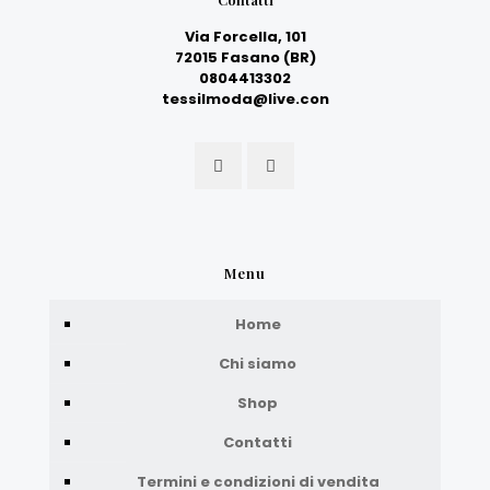
Via Forcella, 101
72015 Fasano (BR)
0804413302
tessilmoda@live.con
Menu
Home
Chi siamo
Shop
Contatti
Termini e condizioni di vendita