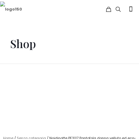
Shop
Home
/
Senza categoria
/ Noidinotte PF3117 Pantofola donna velluto ed eco-