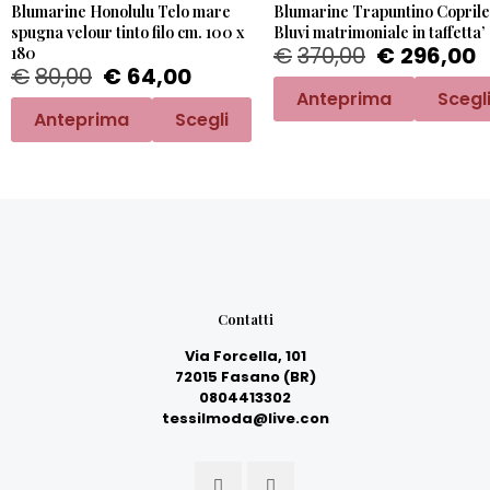
Blumarine Honolulu Telo mare
Blumarine Trapuntino Coprile
spugna velour tinto filo cm. 100 x
Bluvi matrimoniale in taffetta’
€
370,00
€
296,00
180
€
80,00
€
64,00
Anteprima
Scegl
Anteprima
Scegli
Contatti
Via Forcella, 101
72015 Fasano (BR)
0804413302
tessilmoda@live.con