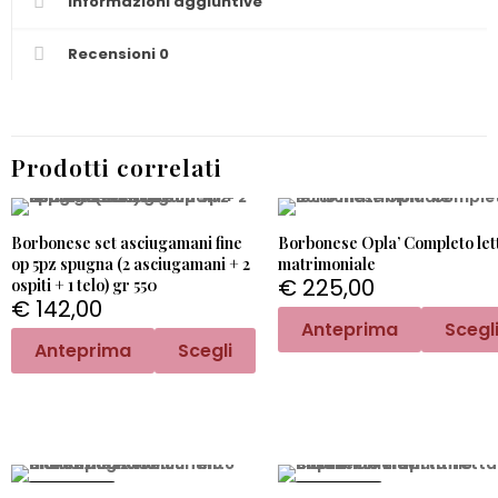
Informazioni aggiuntive
Recensioni
0
Prodotti correlati
Borbonese set asciugamani fine
Borbonese Opla’ Completo let
op 5pz spugna (2 asciugamani + 2
matrimoniale
€
225,00
ospiti + 1 telo) gr 550
€
142,00
Anteprima
Scegl
Anteprima
Scegli
PROMO -20%
PROMO -20%