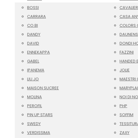
BOSSI
CAVALIER
CARRARA
CASA AN
CO.BI
COLORS O
DANDY
DAUNENS
DAVID
DONDI H
ENNEKAPPA
FAZZINI
GABEL
HANDED 
IPANEMA
JOLIE
LIU.JO
MAESTRI 
MAISON SUCREE
MARYPLA
MOLINA
NOI DI N
PEROFIL
PHP
PIN UP STARS
SOFFIM
SWEDY
TESSITUR
VERDISSIMA
ZAXY