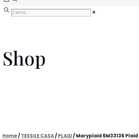
✕
Shop
Home
/
TESSILE CASA
/
PLAID
/ Maryplaid 6M33136 Plaid i