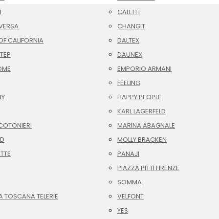
I
CALEFFI
VERSA
CHANGIT
F CALIFORNIA
DALTEX
TEP
DAUNEX
OME
EMPORIO ARMANI
FEELING
BY
HAPPY PEOPLE
KARL LAGERFELD
COTONIERI
MARINA ABAGNALE
ID
MOLLY BRACKEN
OTTE
PANAJI
PIAZZA PITTI FIRENZE
SOMMA
A TOSCANA TELERIE
VELFONT
YES