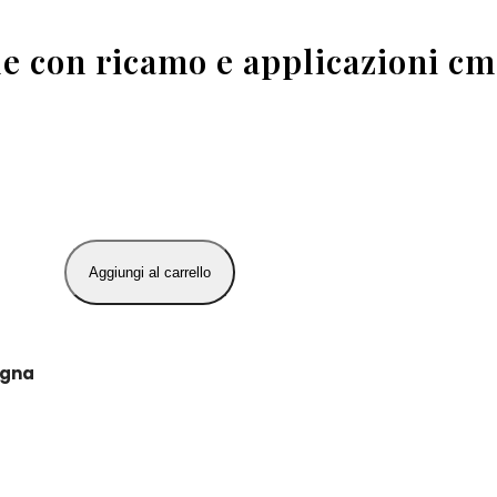
e con ricamo e applicazioni cm.
Maryplaid
Aggiungi al carrello
6M33136
Plaid
in
egna
Pile
con
ricamo
e