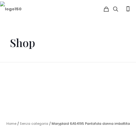
Shop
Home
/
Senza categoria
/ Maryplaid 6A54195 Pantofola donna imbottita