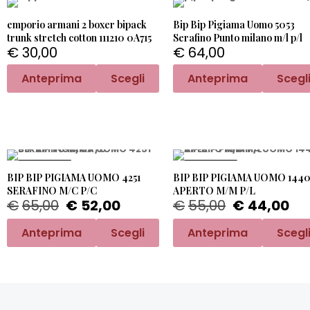
emporio armani 2 boxer bipack
Bip Bip Pigiama Uomo 5053
trunk stretch cotton 111210 0A715
Serafino Punto milano m/l p/l
€
30,00
€
64,00
Anteprima
Scegli
Anteprima
Scegl
PROMO -20%
PROMO -20%
BIP BIP PIGIAMA UOMO 4251
BIP BIP PIGIAMA UOMO 144
SERAFINO M/C P/C
APERTO M/M P/L
€
65,00
€
52,00
€
55,00
€
44,00
Anteprima
Scegli
Anteprima
Scegl