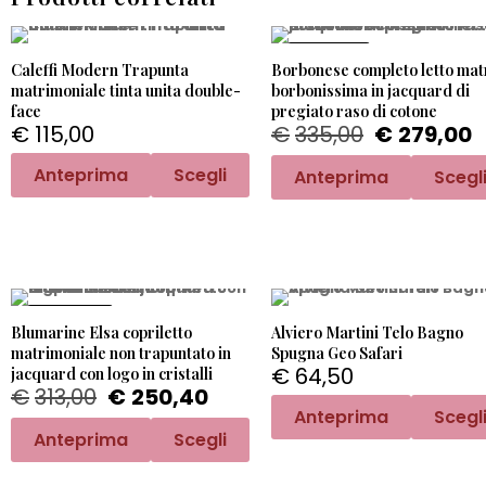
PROMO -17%
Caleffi Modern Trapunta
Borbonese completo letto mat
matrimoniale tinta unita double-
borbonissima in jacquard di
face
pregiato raso di cotone
€
115,00
€
335,00
€
279,00
Anteprima
Scegli
Anteprima
Scegl
PROMO -20%
Blumarine Elsa copriletto
Alviero Martini Telo Bagno
matrimoniale non trapuntato in
Spugna Geo Safari
€
64,50
jacquard con logo in cristalli
€
313,00
€
250,40
Anteprima
Scegl
Anteprima
Scegli