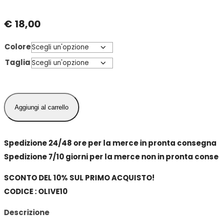
€
18,00
Colore
Taglia
Maison
Aggiungi al carrello
Sucre'e
Natale
Gioia
Spedizione 24/48 ore per la merce in pronta consegna
Pochette
Spedizione 7/10 giorni per la merce non in pronta cons
+
SCONTO DEL 10% SUL PRIMO ACQUISTO!
2
CODICE : OLIVE10
lavette
quantità
Descrizione