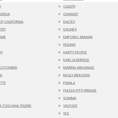
I
CALEFFI
VERSA
CHANGIT
F CALIFORNIA
DALTEX
TEP
DAUNEX
OME
EMPORIO ARMANI
FEELING
BY
HAPPY PEOPLE
KARL LAGERFELD
COTONIERI
MARINA ABAGNALE
ID
MOLLY BRACKEN
OTTE
PANAJI
PIAZZA PITTI FIRENZE
SOMMA
A TOSCANA TELERIE
VELFONT
YES