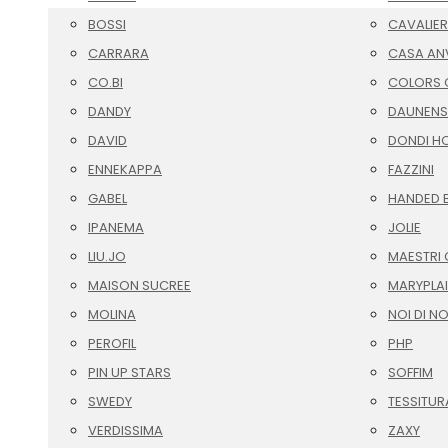
BOSSI
CAVALIER
CARRARA
CASA AN
CO.BI
COLORS O
DANDY
DAUNENS
DAVID
DONDI H
ENNEKAPPA
FAZZINI
GABEL
HANDED 
IPANEMA
JOLIE
LIU.JO
MAESTRI 
MAISON SUCREE
MARYPLA
MOLINA
NOI DI N
PEROFIL
PHP
PIN UP STARS
SOFFIM
SWEDY
TESSITUR
VERDISSIMA
ZAXY