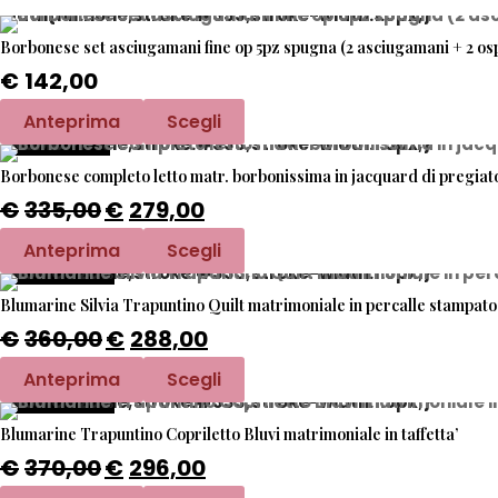
.path{fill:none;stroke:#333;stroke-width:1.5px;}
Borbonese set asciugamani fine op 5pz spugna (2 asciugamani + 2 ospit
€
142,00
Questo
Anteprima
Scegli
.path{fill:none;stroke:#333;stroke-width:1.5px;}
PROMO -17%
prodotto
ha
Borbonese completo letto matr. borbonissima in jacquard di pregiato
€
335,00
€
279,00
più
Il
Il
varianti.
prezzo
prezzo
Questo
Anteprima
Scegli
Le
originale
attuale
.path{fill:none;stroke:#333;stroke-width:1.5px;}
PROMO -20%
prodotto
opzioni
era:
è:
ha
Blumarine Silvia Trapuntino Quilt matrimoniale in percalle stampato 
possono
€335,00.
€279,00.
€
360,00
€
288,00
più
Il
Il
essere
varianti.
prezzo
prezzo
Questo
Anteprima
Scegli
scelte
Le
originale
attuale
.path{fill:none;stroke:#333;stroke-width:1.5px;}
PROMO -20%
prodotto
nella
opzioni
era:
è:
ha
Blumarine Trapuntino Copriletto Bluvi matrimoniale in taffetta’
pagina
possono
€360,00.
€288,00.
€
370,00
€
296,00
più
Il
Il
del
essere
varianti.
prezzo
prezzo