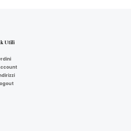
k Utili
rdini
ccount
ndirizzi
ogout