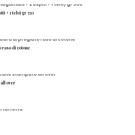
i + 1 telo) gr 550
 raso di cotone
all over