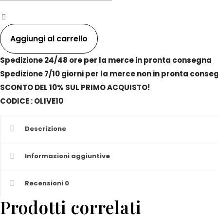
Matisse
Completo
letto
Aggiungi al carrello
Matrimoniale
Caldo
Spedizione 24/48 ore per la merce in pronta consegna
Cotone
Spedizione 7/10 giorni per la merce non in pronta conse
quantità
SCONTO DEL 10% SUL PRIMO ACQUISTO!
CODICE : OLIVE10
Descrizione
Informazioni aggiuntive
Recensioni
0
Prodotti correlati