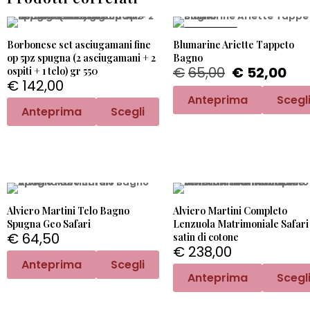
PROMO -20%
Borbonese set asciugamani fine
Blumarine Ariette Tappeto
op 5pz spugna (2 asciugamani + 2
Bagno
€
65,00
€
52,00
ospiti + 1 telo) gr 550
€
142,00
Anteprima
Scegl
Anteprima
Scegli
Alviero Martini Telo Bagno
Alviero Martini Completo
Spugna Geo Safari
Lenzuola Matrimoniale Safari 
€
64,50
satin di cotone
€
238,00
Anteprima
Scegli
Anteprima
Scegl