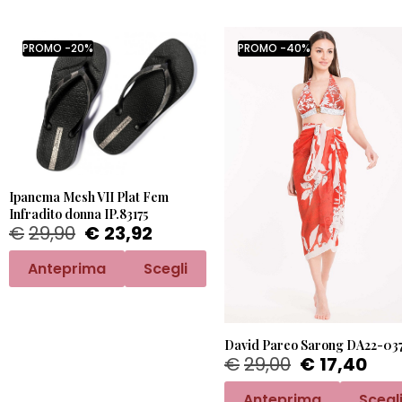
PROMO -20%
PROMO -40%
Ipanema Mesh VII Plat Fem
Infradito donna IP.83175
€
29,90
€
23,92
Anteprima
Scegli
David Pareo Sarong DA22-037
€
29,00
€
17,40
Anteprima
Scegl