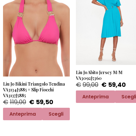
Liu Jo Abito Jersey M/M
VA3092J5360
€
99,00
€
59,40
Liu Jo Bikini Triangolo Tendina
VA3134J5885 + Slip Fiocchi
VA3137J5885
Anteprima
Scegl
€
119,00
€
59,50
Anteprima
Scegli