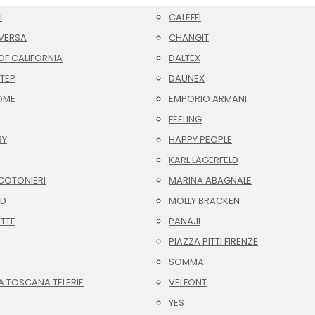
I
CALEFFI
VERSA
CHANGIT
F CALIFORNIA
DALTEX
TEP
DAUNEX
OME
EMPORIO ARMANI
FEELING
BY
HAPPY PEOPLE
KARL LAGERFELD
COTONIERI
MARINA ABAGNALE
ID
MOLLY BRACKEN
OTTE
PANAJI
PIAZZA PITTI FIRENZE
SOMMA
A TOSCANA TELERIE
VELFONT
YES