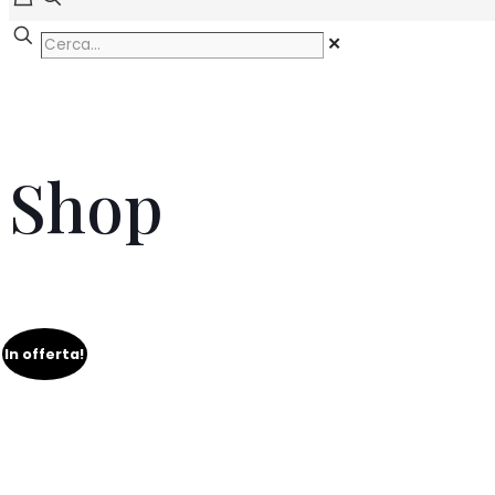
✕
Shop
In offerta!