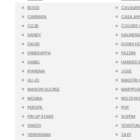
BOSSI
CAVALIER
CARRARA
CASA AN
CO.BI
COLORS O
DANDY
DAUNENS
DAVID
DONDI H
ENNEKAPPA
FAZZINI
GABEL
HANDED 
IPANEMA
JOLIE
LIU.JO
MAESTRI 
MAISON SUCREE
MARYPLA
MOLINA
NOI DI N
PEROFIL
PHP
PIN UP STARS
SOFFIM
SWEDY
TESSITUR
VERDISSIMA
ZAXY