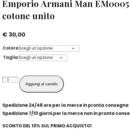
Emporio Armani Man EM000556
cotone unito
€
30,00
Colore
Taglia
Emporio
Aggiungi al carrello
Armani
Man
EM000556
Spedizione 24/48 ore per la merce in pronta consegna
AF14446
Spedizione 7/10 giorni per la merce non in pronta cons
Socks
SCONTO DEL 10% SUL PRIMO ACQUISTO!
Set