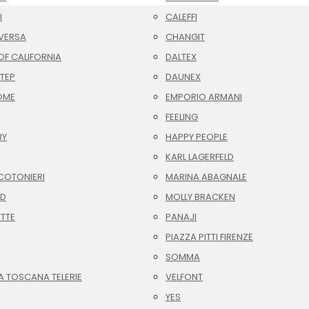
I
CALEFFI
VERSA
CHANGIT
F CALIFORNIA
DALTEX
TEP
DAUNEX
OME
EMPORIO ARMANI
FEELING
BY
HAPPY PEOPLE
KARL LAGERFELD
COTONIERI
MARINA ABAGNALE
ID
MOLLY BRACKEN
OTTE
PANAJI
PIAZZA PITTI FIRENZE
SOMMA
A TOSCANA TELERIE
VELFONT
YES