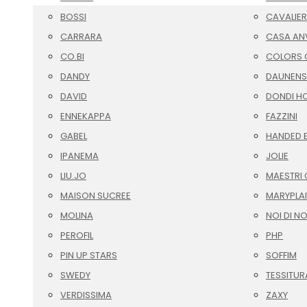
BOSSI
CAVALIER
CARRARA
CASA AN
CO.BI
COLORS O
DANDY
DAUNENS
DAVID
DONDI H
ENNEKAPPA
FAZZINI
GABEL
HANDED 
IPANEMA
JOLIE
LIU.JO
MAESTRI 
MAISON SUCREE
MARYPLA
MOLINA
NOI DI N
PEROFIL
PHP
PIN UP STARS
SOFFIM
SWEDY
TESSITUR
VERDISSIMA
ZAXY