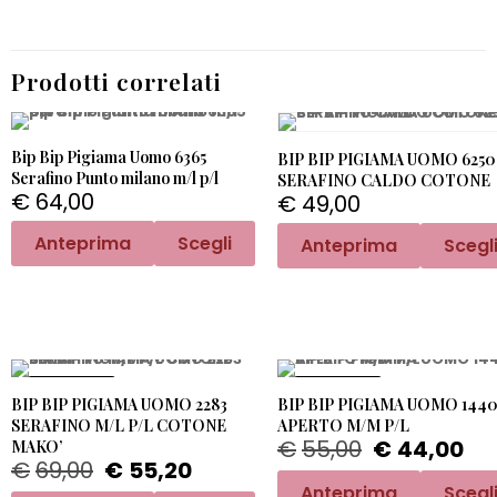
Prodotti correlati
Bip Bip Pigiama Uomo 6365
BIP BIP PIGIAMA UOMO 6250
Serafino Punto milano m/l p/l
SERAFINO CALDO COTONE
€
64,00
€
49,00
Anteprima
Scegli
Anteprima
Scegl
PROMO -20%
PROMO -20%
BIP BIP PIGIAMA UOMO 2283
BIP BIP PIGIAMA UOMO 144
SERAFINO M/L P/L COTONE
APERTO M/M P/L
€
55,00
€
44,00
MAKO’
€
69,00
€
55,20
Anteprima
Scegl