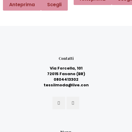
Anteprima
Scegli
Contatti
Via Forcella, 101
72015 Fasano (BR)
0804413302
tessilmoda@live.con
Menu