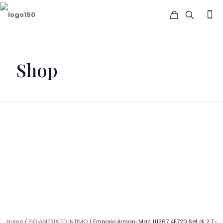
Shop
Home
/
PIGIAMERIA ED INTIMO
/ Emporio Armani Man 111267 4F720 Set di 2 T-