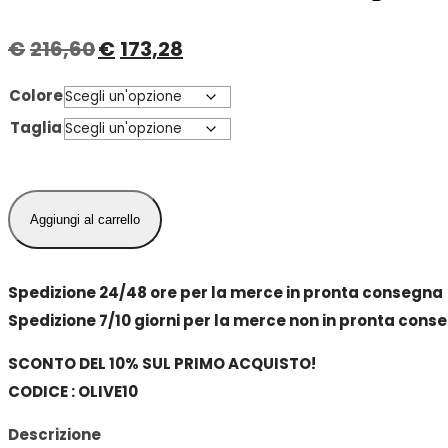
€
216,60
€
173,28
Il
Il
prezzo
prezzo
Colore
originale
attuale
Taglia
era:
è:
€216,60.
€173,28.
Dondi
Aggiungi al carrello
Home
Hawaii
Completo
Spedizione 24/48 ore per la merce in pronta consegna
Copripiumino
Spedizione 7/10 giorni per la merce non in pronta cons
Matrimoniale
SCONTO DEL 10% SUL PRIMO ACQUISTO!
quantità
CODICE : OLIVE10
Descrizione