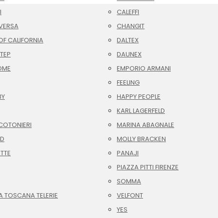
I
CALEFFI
VERSA
CHANGIT
F CALIFORNIA
DALTEX
TEP
DAUNEX
OME
EMPORIO ARMANI
FEELING
BY
HAPPY PEOPLE
KARL LAGERFELD
COTONIERI
MARINA ABAGNALE
ID
MOLLY BRACKEN
OTTE
PANAJI
PIAZZA PITTI FIRENZE
SOMMA
A TOSCANA TELERIE
VELFONT
YES