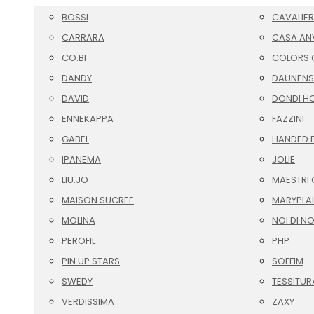
BOSSI
CAVALIER
CARRARA
CASA AN
CO.BI
COLORS O
DANDY
DAUNENS
DAVID
DONDI H
ENNEKAPPA
FAZZINI
GABEL
HANDED 
IPANEMA
JOLIE
LIU.JO
MAESTRI 
MAISON SUCREE
MARYPLA
MOLINA
NOI DI N
PEROFIL
PHP
PIN UP STARS
SOFFIM
SWEDY
TESSITUR
VERDISSIMA
ZAXY