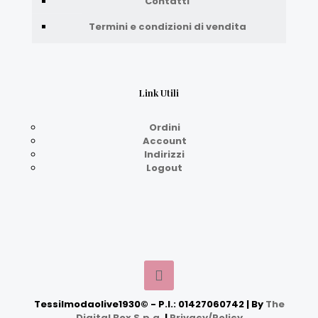
Contatti
Termini e condizioni di vendita
Link Utili
Ordini
Account
Indirizzi
Logout
Tessilmodaolive1930© - P.I.: 01427060742 | By
The
Digital Box S.p.a.
|
Privacy/Policy