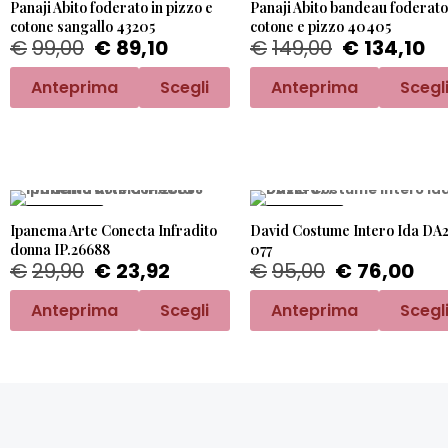
Panaji Abito foderato in pizzo e
Panaji Abito bandeau foderato
cotone sangallo 43205
cotone e pizzo 40405
€
99,00
€
89,10
€
149,00
€
134,10
Anteprima
Scegli
Anteprima
Scegl
PROMO -20%
PROMO -20%
Ipanema Arte Conecta Infradito
David Costume Intero Ida DA
donna IP.26688
077
€
29,90
€
23,92
€
95,00
€
76,00
Anteprima
Scegli
Anteprima
Scegl