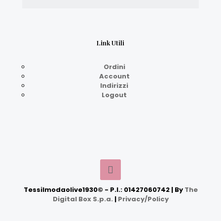
Link Utili
Ordini
Account
Indirizzi
Logout
Tessilmodaolive1930© - P.I.: 01427060742 | By
The
Digital Box S.p.a.
|
Privacy/Policy