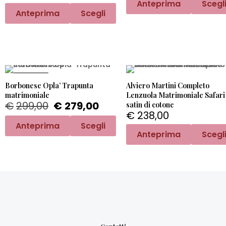
Anteprima
Scegl
Anteprima
Scegli
PROMO -7%
Borbonese Opla’ Trapunta
Alviero Martini Completo
matrimoniale
Lenzuola Matrimoniale Safari 
€
299,00
€
279,00
satin di cotone
€
238,00
Anteprima
Scegli
Anteprima
Scegl