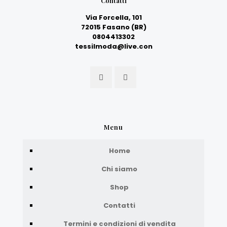
Contatti
Via Forcella, 101
72015 Fasano (BR)
0804413302
tessilmoda@live.con
Menu
Home
Chi siamo
Shop
Contatti
Termini e condizioni di vendita