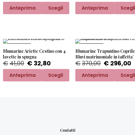
Anteprima
Scegli
Anteprima
Scegl
PROMO -20%
PROMO -20%
Blumarine Ariette Cestino con 4
Blumarine Trapuntino Coprile
lavette in spugna
Bluvi matrimoniale in taffetta’
€
41,00
€
32,80
€
370,00
€
296,00
Anteprima
Scegli
Anteprima
Scegl
Contatti