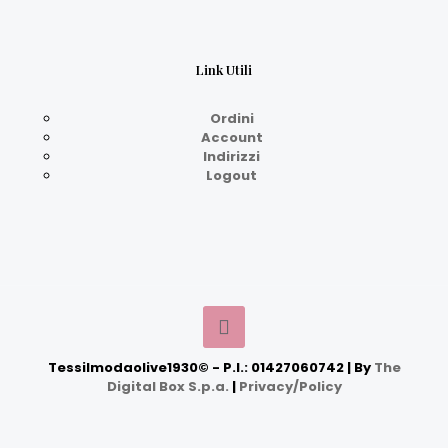
Link Utili
Ordini
Account
Indirizzi
Logout
Tessilmodaolive1930© - P.I.: 01427060742 | By
The
Digital Box S.p.a.
|
Privacy/Policy