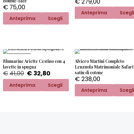
€
279,00
double-face
€
75,00
Anteprima
Scegl
Anteprima
Scegli
PROMO -20%
Blumarine Ariette Cestino con 4
Alviero Martini Completo
lavette in spugna
Lenzuola Matrimoniale Safari 
€
41,00
€
32,80
satin di cotone
€
238,00
Anteprima
Scegli
Anteprima
Scegl