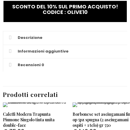
SCONTO DEL 10% SUL PRIMO ACQUISTO!
CODICE : OLIVE10
Descrizione
Informazioni aggiuntive
Recensioni
0
Prodotti correlati
Caleffi Modern Trapunta
Borbonese set asciugamani fi
Piumone Singolo tinta unita
op 5pz spugna (2 asciugamani 
double-face
ospiti + 1 telo) gr 550