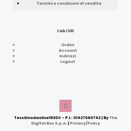
Termini e condizioni di vendita
Link Utili
Ordini
Account
Indirizzi
Logout
Tessilmodaolive1930© - P.I.: 01427060742 | By
The
Digital Box S.p.a.
|
Privacy/Policy