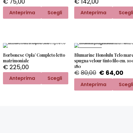
€
75,00
€
142,00
Anteprima
Scegli
Anteprima
Scegl
PROMO -20%
Borbonese Opla’ Completo letto
Blumarine Honolulu Telo mar
matrimoniale
spugna velour tinto filo cm. 10
€
225,00
180
€
80,00
€
64,00
Anteprima
Scegli
Anteprima
Scegl