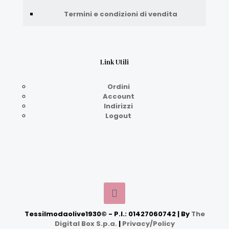
Termini e condizioni di vendita
Link Utili
Ordini
Account
Indirizzi
Logout
Tessilmodaolive1930© - P.I.: 01427060742 | By
The
Digital Box S.p.a.
|
Privacy/Policy