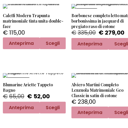
PROMO -17%
Caleffi Modern Trapunta
Borbonese completo letto mat
matrimoniale tinta unita double-
borbonissima in jacquard di
face
pregiato raso di cotone
€
115,00
€
335,00
€
279,00
Anteprima
Scegli
Anteprima
Scegl
PROMO -20%
Blumarine Ariette Tappeto
Alviero Martini Completo
Bagno
Lenzuola Matrimoniale Geo
€
65,00
€
52,00
Classic in satin di cotone
€
238,00
Anteprima
Scegli
Anteprima
Scegl