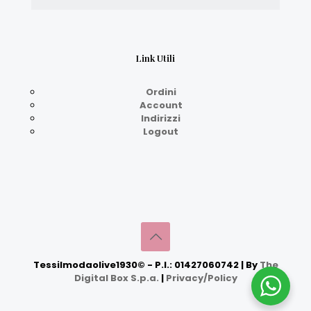
Link Utili
Ordini
Account
Indirizzi
Logout
Tessilmodaolive1930© - P.I.: 01427060742 | By
The
Digital Box S.p.a.
|
Privacy/Policy