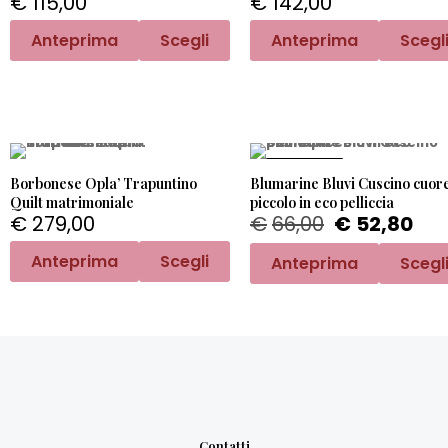
€
115,00
€
142,00
Anteprima
Scegli
Anteprima
Scegl
PROMO -20%
Borbonese Opla’ Trapuntino
Blumarine Bluvi Cuscino cuor
Quilt matrimoniale
piccolo in eco pelliccia
€
279,00
€
66,00
€
52,80
Anteprima
Scegli
Anteprima
Scegl
Contatti