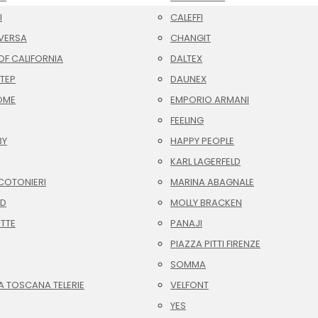
I
CALEFFI
VERSA
CHANGIT
F CALIFORNIA
DALTEX
TEP
DAUNEX
OME
EMPORIO ARMANI
FEELING
BY
HAPPY PEOPLE
KARL LAGERFELD
COTONIERI
MARINA ABAGNALE
ID
MOLLY BRACKEN
OTTE
PANAJI
PIAZZA PITTI FIRENZE
SOMMA
A TOSCANA TELERIE
VELFONT
YES