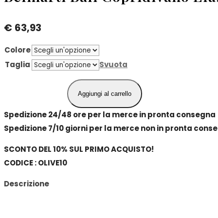
€
63,93
Colore
Taglia
Svuota
Aggiungi al carrello
Belmarti
Bali
Spedizione 24/48 ore per la merce in pronta consegna
Copridivano
Spedizione 7/10 giorni per la merce non in pronta cons
Elasticizzato
SCONTO DEL 10% SUL PRIMO ACQUISTO!
3
CODICE : OLIVE10
Posti
quantità
Descrizione