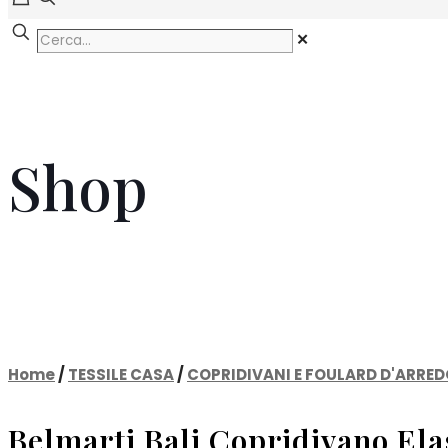
✕
Shop
Home
/
TESSILE CASA
/
COPRIDIVANI E FOULARD D'ARRED
Belmarti Bali Copridivano Elas