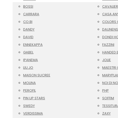
BOSSI
CAVALIER
CARRARA
CASA AN
CO.BI
COLORS O
DANDY
DAUNENS
DAVID
DONDI H
ENNEKAPPA
FAZZINI
GABEL
HANDED 
IPANEMA
JOLIE
LIU.JO
MAESTRI 
MAISON SUCREE
MARYPLA
MOLINA
NOI DI N
PEROFIL
PHP
PIN UP STARS
SOFFIM
SWEDY
TESSITUR
VERDISSIMA
ZAXY